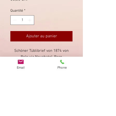
Quantité
*
Ajouter au panier
Schöner Tüblibrief von 1874 von
Bole via Neuchatel, Bern
und Jnterlaken (alle rückseitig,
Email
Phone
sauber gestempelt).
Imprimer
Privacy Policy
AGB
Bewertung
auf google!