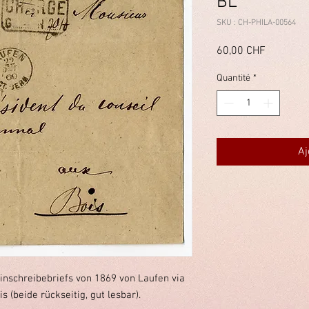
BL
SKU : CH-PHILA-00564
Prix
60,00 CHF
Quantité
*
Aj
inschreibebriefs von 1869 von Laufen via
 (beide rückseitig, gut lesbar).