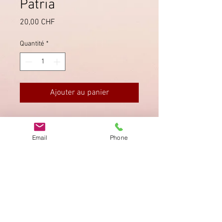
Patria
Prix
20,00 CHF
Quantité
*
Ajouter au panier
Abgestempelt in Schwyz am
30.6.1955, Ankunftsstempel von
Email
Phone
Steinen 1.7.1955.
Imprimer
Privacy Policy
AGB
Bewertung
auf google!