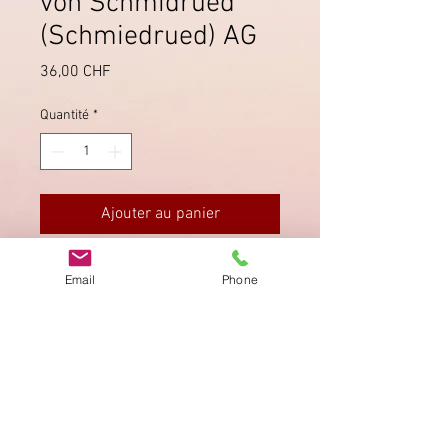
von Schmidrued
(Schmiedrued) AG
Prix
36,00 CHF
Quantité
*
Ajouter au panier
SBK 26C auf Brief von Schmidrued
Email
Phone
nach Lausanne, sauber gestempelt.
Imprimer
Privacy Policy
AGB
Bewertung
auf google!