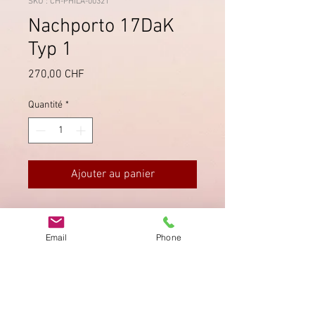
SKU : CH-PHILA-00321
Nachporto 17DaK
Typ 1
Prix
270,00 CHF
Quantité
*
Ajouter au panier
Seltene Typ 1 in gutem Zustand,
unten links ganz leicht
Email
Phone
angeschnitten, ansonsten saubere
Zähnung.
Imprimer
Privacy Policy
AGB