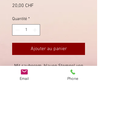
Prix
20,00 CHF
Quantité
*
Ajouter au panier
Mit sauberem, blauen Stempel von
Bubikon, nach Küssnacht
Email
Phone
(rückseitig).
Imprimer
Privacy Policy
AGB
Bewertung
auf google!