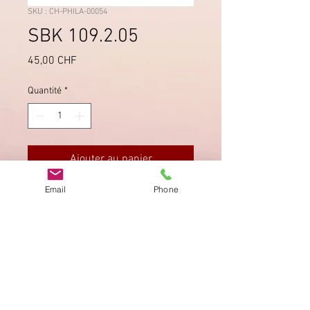
SKU : CH-PHILA-00054
SBK 109.2.05
Prix
45,00 CHF
Quantité
*
Ajouter au panier
Email
Phone
Einwandfreie, schöne Zähnung
Imprimer
Privacy Policy
AGB
Bewertung
auf google!