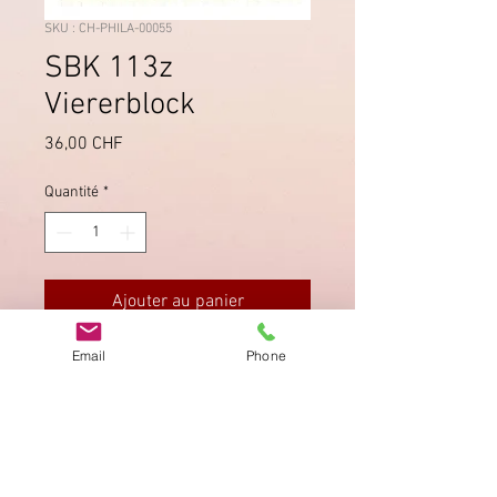
SKU : CH-PHILA-00055
SBK 113z
Viererblock
Prix
36,00 CHF
Quantité
*
Ajouter au panier
Email
Phone
Schöner, zentrierter Stempel Bern 1,
einwandfreie Zähnung.
Imprimer
Privacy Policy
AGB