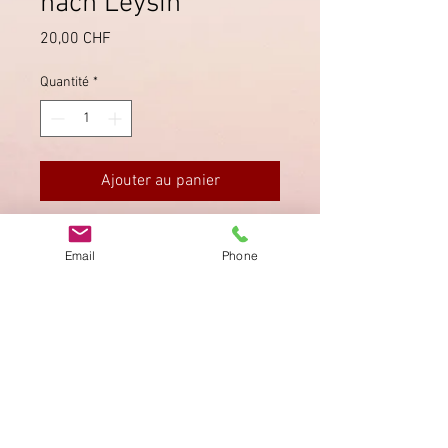
nach Leysin
Prix
20,00 CHF
Quantité
*
Ajouter au panier
In Genf am 21.3.1930 sauber
Email
Phone
gestempelt.
Imprimer
Privacy Policy
AGB
Bewertung
auf google!