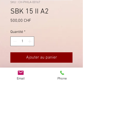
SKU : CH-PHILA-00167
SBK 15 II A2
Prix
500,00 CHF
Quantité
*
Ajouter au panier
Druckstein A2, mit P.P. vom
Postkreis VII entwertet. Breitrandig,
Email
Phone
sauber gestempelt, klare Farben.
Imprimer
Privacy Policy
AGB
Bewertung
auf google!