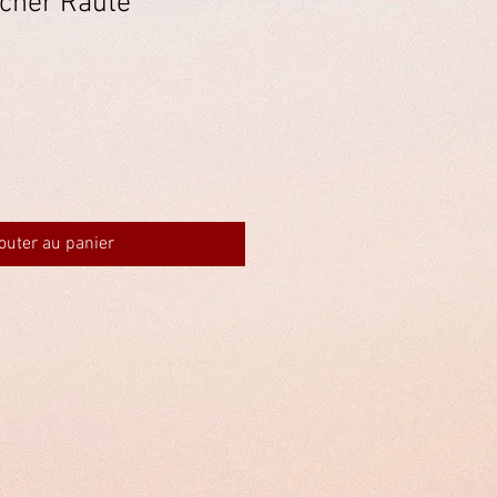
cher Raute
outer au panier