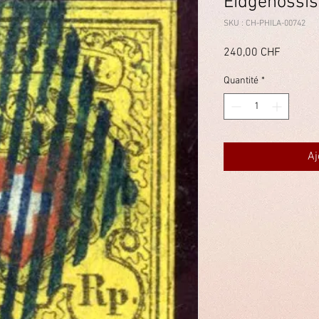
Eidgenössis
SKU : CH-PHILA-00742
Prix
240,00 CHF
Quantité
*
Aj