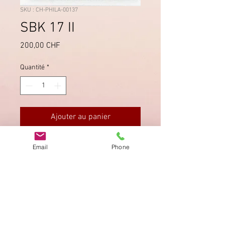
SKU : CH-PHILA-00137
SBK 17 II
Prix
200,00 CHF
Quantité
*
Ajouter au panier
Druckstein C1 LU. Breitrandig, sehr
Email
Phone
sauber geschnitten.
Imprimer
Privacy Policy
AGB
Bewertung
auf google!