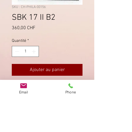
SKU : CH-PHILA-00156
SBK 17 II B2
Prix
360,00 CHF
Quantité
*
Ajouter au panier
Druckstein B2 LO, mit blauer Raute
Email
Phone
entwertet. Gleichmässig
geschnitten, oben etwas knapp.
Imprimer
Privacy Policy
AGB
Bewertung