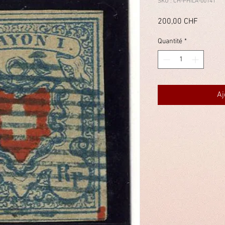
SKU : CH-PHILA-00141
Prix
200,00 CHF
Quantité
*
Aj