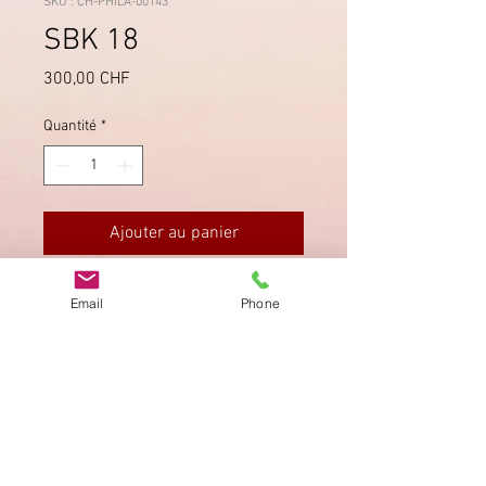
SKU : CH-PHILA-00143
SBK 18
Prix
300,00 CHF
Quantité
*
Ajouter au panier
SBK 18, T6, mit schwarzer Raute
Email
Phone
entwertet. Signiert "Kimmel BPP".
Imprimer
Privacy Policy
AGB
Bewertung
auf google!