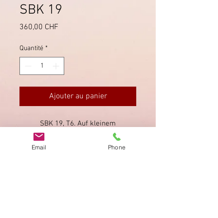
SBK 19
Prix
360,00 CHF
Quantité
*
Ajouter au panier
SBK 19, T6. Auf kleinem
Briefausschnitt, mit schwarzer
Raute entwertet.Attest Kimmel liegt
Email
Phone
bei.
Imprimer
Privacy Policy
AGB
Bewertung
auf google!