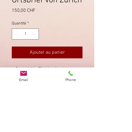
Ortsbrief von Zürich
Prix
150,00 CHF
Quantité
*
Ajouter au panier
Ortsbrief in Zürich mit schwarzer
Raute entwertet, mit Stempel der
Email
Phone
kirchhof Commission.
Imprimer
Privacy Policy
AGB
Bewertung
auf google!