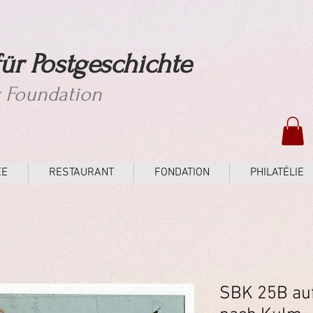
ür Postgeschichte
y Foundation
ÉE
RESTAURANT
FONDATION
PHILATÉLIE
SBK 25B auf