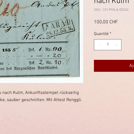
nach Kulm
SKU : CH-PHILA-00340
Prix
100,00 CHF
Quantité
*
Aj
 nach Kulm, Ankunftsstempel rückseitig
e, sauber geschnitten. Mit Attest Renggli.