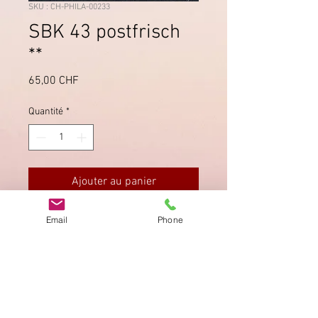
SKU : CH-PHILA-00233
SBK 43 postfrisch
**
Prix
65,00 CHF
Quantité
*
Ajouter au panier
Email
Phone
Einwandfrei, saubere Zähnung,
postfrisch **.
Imprimer
Privacy Policy
AGB
Bewertung