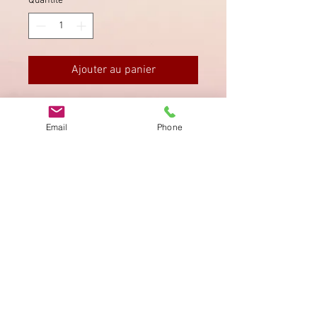
Quantité
*
Ajouter au panier
Dreierli, gute Zähnung.
Email
Phone
Imprimer
Privacy Policy
AGB
Bewertung
auf google!
© 2025 kimmelstiftung.ch
info@kimmelstiftung.ch