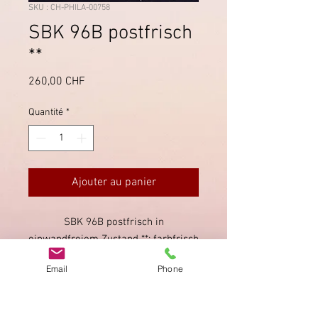
SKU : CH-PHILA-00758
SBK 96B postfrisch
**
Prix
260,00 CHF
Quantité
*
Ajouter au panier
SBK 96B postfrisch in
einwandfreiem Zustand **; farbfrisch
und schön gezähnt. Starke
Email
Phone
Stichelretouche im ganzen Oval mit
dicken waagrechten Strichen im
linken Teil. Mit Attest Guinand.