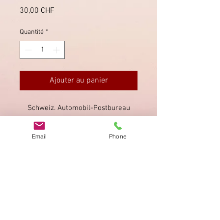
Prix
30,00 CHF
Quantité
*
Ajouter au panier
Schweiz. Automobil-Postbureau
Stempel vom 1.8.1950. Schöne
Frankatur nach Rigi Klösterli mit
Email
Phone
Ankunftsstempel rückseitig.
Imprimer
Privacy Policy
AGB
Bewertung
auf google!