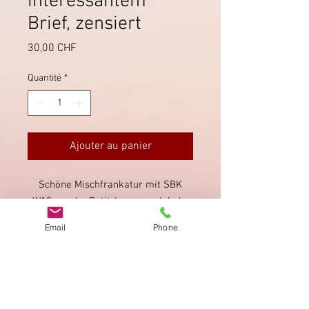
interessantem
Brief, zensiert
Prix
30,00 CHF
Quantité
*
Ajouter au panier
Schöne Mischfrankatur mit SBK
W18, von Le Petit-Lancy nach Lahr
in Deutschland. Der Brief wurde von
Email
Phone
der Deutschen Wehrmacht geöffnet
und entsprechend gekennzeichnet.
Imprimer
Privacy Policy
AGB