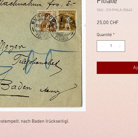
Filiale
SKU : CH-PHILA-00642
Prix
25,00 CHF
Quantité
*
Aj
stempelt, nach Baden (rückseitig).