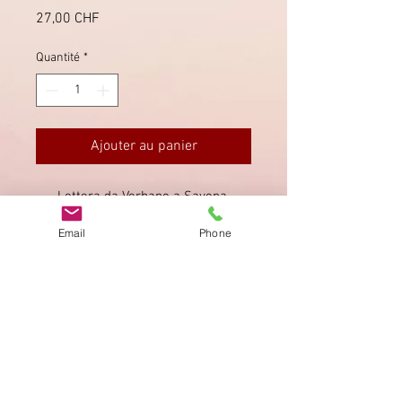
Prix
27,00 CHF
Quantité
*
Ajouter au panier
Lettera da Verbano a Savona.
Affrancata con 15 centesimi. Data
Email
Phone
16 dicembre 1864
Imprimer
Privacy Policy
AGB
Bewertung
auf google!