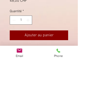
Prix
48,00 CHF
Quantité
*
Ajouter au panier
SBK Nr. 253, Pf **, "Spinne"
Z Nr. 253.2.01
Email
Phone
Imprimer
Privacy Policy
AGB
Bewertung
auf google!
© 2025 kimmelstiftung.ch