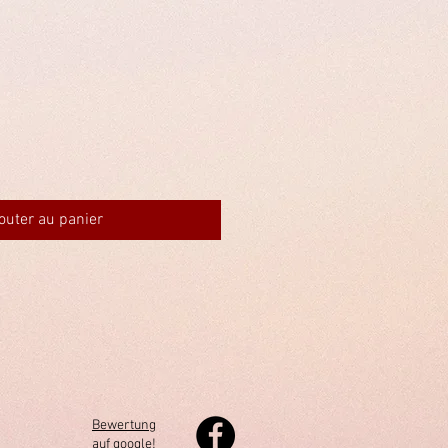
x
outer au panier
Bewertung
auf google!