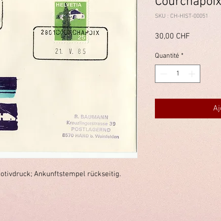
Courchapoi
SKU : CH-HIST-00051
Prix
30,00 CHF
Quantité
*
Aj
otivdruck; Ankunftstempel rückseitig.