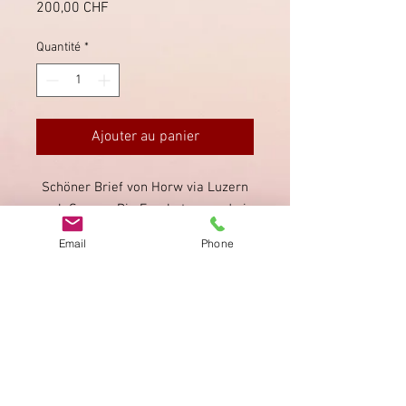
Prix
200,00 CHF
Quantité
*
Ajouter au panier
Schöner Brief von Horw via Luzern
nach Sursee. Die Frankatur wurde in
Horw mit dem Stabstempel sauber
Email
Phone
und gut lesbar direkt entwertet.
Imprimer
Privacy Policy
AGB
Bewertung
auf google!