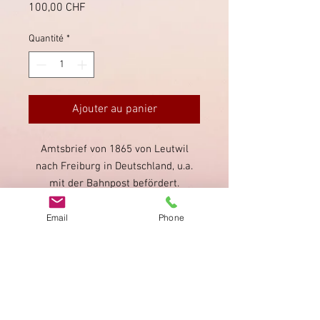
Prix
100,00 CHF
Quantité
*
Ajouter au panier
Amtsbrief von 1865 von Leutwil
nach Freiburg in Deutschland, u.a.
mit der Bahnpost befördert.
Mehrere rückseitige Stempel von
Lenzburg, Grenzstempel Schweiz-
Email
Phone
Baden, sowie Bahnpost.
Imprimer
Privacy Policy
AGB
Bewertung
auf google!