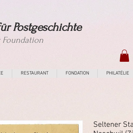
ür Postgeschichte
y Foundation
ÉE
RESTAURANT
FONDATION
PHILATÉLIE
Seltener St