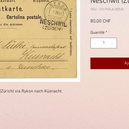
Neschwil (Z
SKU : CH-PHILA-00528
Prix
80,00 CHF
Quantité
*
Aj
(Zürich) via Rykon nach Küsnacht.