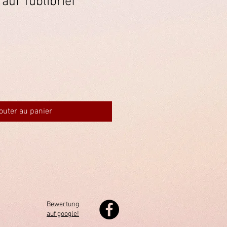
auf Tüblibrief
outer au panier
Bewertung
auf google!