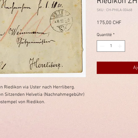
Riedikon ZH 
SKU : CH-PHILA-00468
Prix
175,00 CHF
Quantité
*
Aj
 Riedikon via Uster nach Herrliberg.
hen Sitzenden Helvetia (Nachnahmegebühr)
stempel von Riedikon.