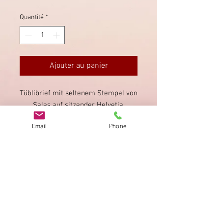
Quantité
*
Ajouter au panier
Tüblibrief mit seltenem Stempel von
Sales auf sitzender Helvetia,
Direktentwertung. Transitstempel
Email
Phone
von Fischingen rückseitig.
Imprimer
Privacy Policy
AGB
Bewertung
auf google!