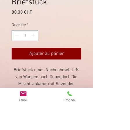
Briefstück
Prix
80,00 CHF
Quantité
*
Ajouter au panier
Briefstück eines Nachnahmebriefs
von Wangen nach Dübendorf. Die
Mischfrankatur mit Sitzenden
Helvetia wurde mit dem
Stabstempel von Wangen direkt
Email
Phone
entwertet. Kleines Briefstück mit
sichtbaren Mängeln.