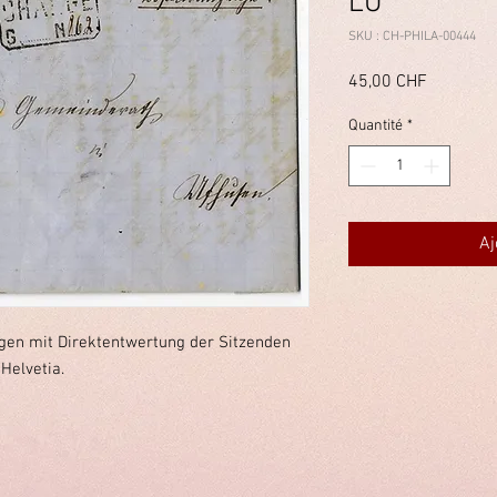
LU
SKU : CH-PHILA-00444
Prix
45,00 CHF
Quantité
*
Aj
gen mit Direktentwertung der Sitzenden
Helvetia.