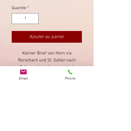
Quantité
*
Ajouter au panier
Kleiner Brief von Horn via
Rorschach und St. Gallen nach
Zofingen (jeweils rückseitig).
Direktentwertung des Strubeli,
Email
Phone
schwach gestempelt.
Imprimer
Privacy Policy
AGB
Bewertung
auf google!