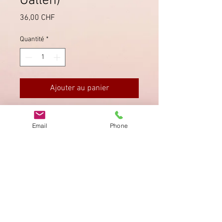
Gallen)
Prix
36,00 CHF
Quantité
*
Ajouter au panier
Postkarte von Oberrindal (St. Gallen)
Email
Phone
via Lütisburg nach Zürich.
Imprimer
Privacy Policy
AGB
Bewertung
auf google!