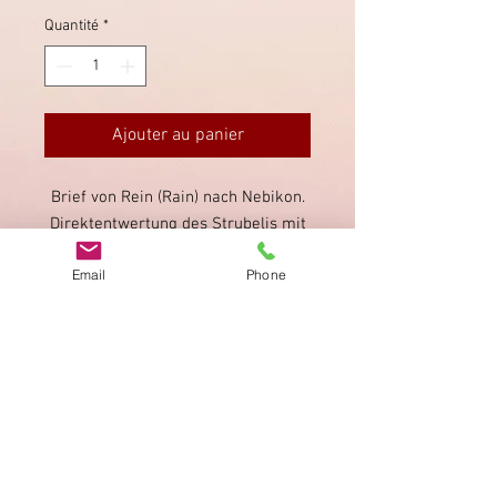
Quantité
*
Ajouter au panier
Brief von Rein (Rain) nach Nebikon.
Direktentwertung des Strubelis mit
dem Stabstempel. Unsauber
Email
Phone
gestempelt, schlecht lesbar.
Imprimer
Privacy Policy
AGB
Bewertung
auf google!
© 2025 kimmelstiftung.ch