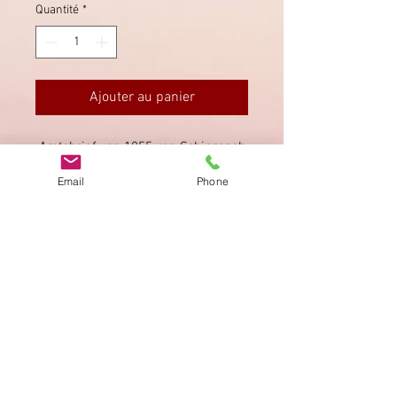
Quantité
*
Ajouter au panier
Amtsbrief von 1855 von Schinznach
Dorf nach Brugg (rückseitig).
Email
Phone
Imprimer
Privacy Policy
AGB
Bewertung
auf google!
© 2025 kimmelstiftung.ch