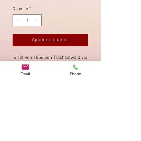
Quantité
*
Ajouter au panier
Brief von 1856 von Trachselwald via
Sumiswald und Langnau (beide
rückseitig).
Email
Phone
Imprimer
Privacy Policy
AGB
Bewertung
auf google!
© 2025 kimmelstiftung.ch