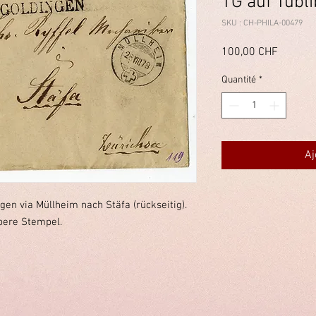
TG auf Tübli
SKU : CH-PHILA-00479
Prix
100,00 CHF
Quantité
*
Aj
gen via Müllheim nach Stäfa (rückseitig).
ere Stempel.