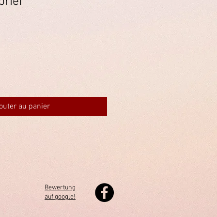
brief
outer au panier
Bewertung
auf google!