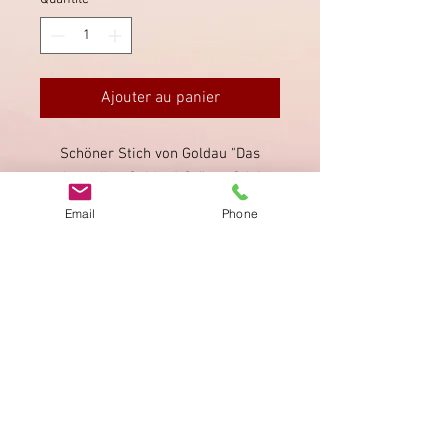
Ajouter au panier
Schöner Stich von Goldau "Das
ehemalige Goldau". Grösse Stich
(Bild) 156x105mm.
Email
Phone
Imprimer
Privacy Policy
AGB
Bewertung
auf google!
© 2025 kimmelstiftung.ch