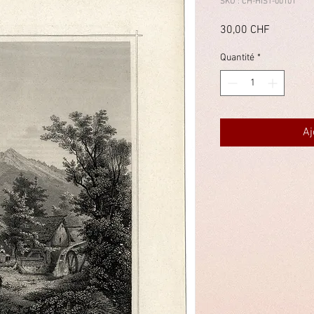
SKU : CH-HIST-00101
Prix
30,00 CHF
Quantité
*
Aj