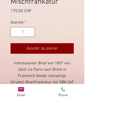
Mischfrankatur
Prix
170,00 CHF
Quantité
*
Ajouter au panier
Interessanter Brief von 1857 von
Genf via Paris nach Brest in
Frankeich (beide rückseitig).
Strubeli Mischfrankatur mit SBK 24F
und 25F. Neben einigen
Bedarfsmängeln des Belegs ist die
Email
Phone
15 Rappen Frankatur stark
beschädigt.