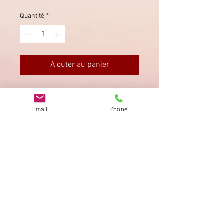
Quantité
*
Ajouter au panier
Nach Rheinfelden (rückseitig), in
Huttwyl (Huttwil) sauber gestempelt.
Email
Phone
Imprimer
Privacy Policy
AGB
Bewertung
auf google!
© 2025 kimmelstiftung.ch