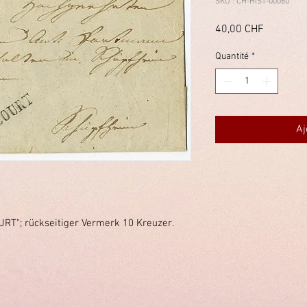
SKU : CH-HIST-00060
Prix
40,00 CHF
Quantité
*
Aj
URT"; rückseitiger Vermerk 10 Kreuzer.