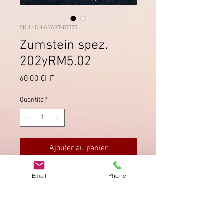
SKU : CH-ABART-00020
Zumstein spez.
202yRM5.02
Prix
60,00 CHF
Quantité
*
Ajouter au panier
Kontrollaufdruck mit Buchstaben L
Email
Phone
und vierstelliger Nummer. Zähnung
rechts mangelhaft.