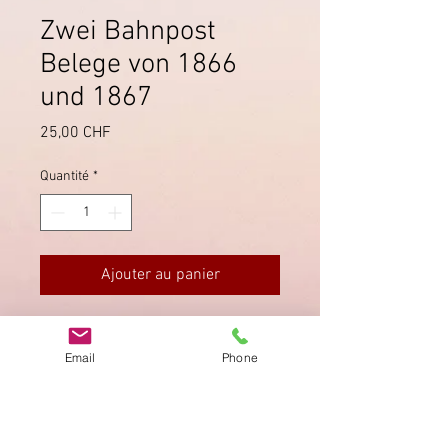
Zwei Bahnpost
Belege von 1866
und 1867
Prix
25,00 CHF
Quantité
*
Ajouter au panier
Beide Belege wurden mit der
Bahnpost auf der Strecke
Email
Phone
Romanshorn - Zürich befördert:
26.9.1866 und 16.4.1867.