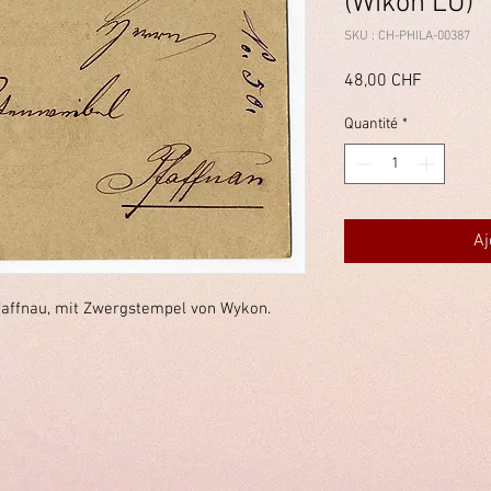
(Wikon LU)
SKU : CH-PHILA-00387
Prix
48,00 CHF
Quantité
*
Aj
faffnau, mit Zwergstempel von Wykon.
immelstiftung.c