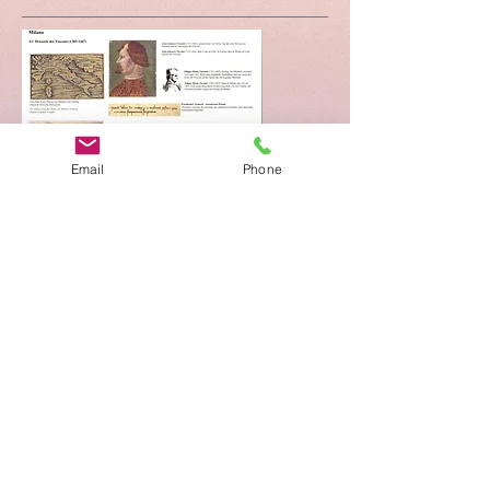
Email
Phone
Im Museum Bauernhof ist zurzeit das
Exponat "Postgeschichte Milano"
ausgestellt.
Sämtliche Informationen für Ihren
Museumsbesuch sowie den
Ausstellungsplan für das Jahr 2026 finden
Sie unter der Rubrik
Museum
.
Impressum
Datenschutz
AGB
Bewertung
auf google!