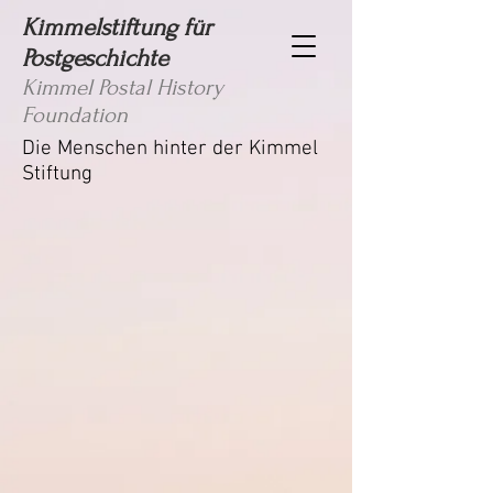
Kimmelstiftung für
Postgeschichte
Kimmel Postal History
Foundation
Die Menschen hinter der Kimmel
Stiftung
Kurt Kimmel, Stiftungspräsident
Vera Kimmel, Sekundarlehrerin
Rudolf Lerch, Ingenieur
Stefan Kimmel, CIO
Adriano Bergamini, Oekonom
Numa Bischof-Ullmann, Intendant
Claude Montandon, Präsident SVPG